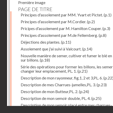
Première image
PAGE DE TITRE
Principes d'assolement par MM. Yvart et Pictet.
(p.1)
Principes d'assolement par M.Cordier.
(p.2)
Pricipes d'assolement par M. Hamilton Couper.
(p.3)
Principes d'assolement par M.de Fellemberg.
(p.8)
Déjections des plantes.
(p.11)
Assolement que j'ai suivi à Valcourt.
(p.14)
Nouvelle manière de semer, cultiver et fumer le blé en 
sur billons.
(p.18)
Série des opérations pour former les billons, les semer
changer leur emplacement, PL. 1.
(p.21)
Description de mon rayonneur, fig.1, 2 et 3,PL. 6.
(p.22
Description de mes Charrues-jumelles,PL. 3.
(p.23)
Description de mon Butteur,PL. 2.
(p.24)
Description de mon semoir double, PL. 4.
(p.25)
Description de mon semoir placé entre mes charrues-
Droits réservés - CNAM
jumelles, PL. 5.
(p.27)