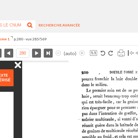
RECHERCHE AVANCÉE
Tome 1
p.280 - vue 285/569
(auto)
EXTE
ÉRISÉ