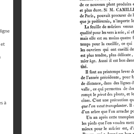
ligne
 et
)
es à