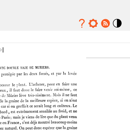
Mode
contraste
élévé