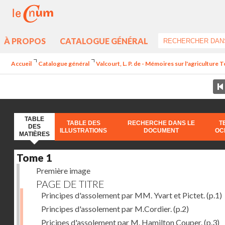
À PROPOS
CATALOGUE GÉNÉRAL
Accueil
Catalogue général
Valcourt, L. P. de - Mémoires sur l'agriculture 
TABLE
TABLE DES
RECHERCHE DANS LE
T
DES
ILLUSTRATIONS
DOCUMENT
OC
MATIÈRES
Tome 1
Première image
PAGE DE TITRE
Principes d'assolement par MM. Yvart et Pictet.
(p.1)
Principes d'assolement par M.Cordier.
(p.2)
Pricipes d'assolement par M. Hamilton Couper.
(p.3)