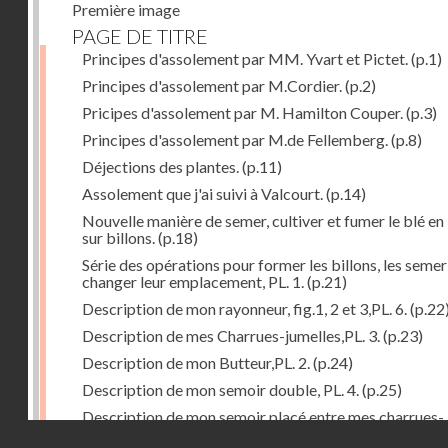
Première image
PAGE DE TITRE
Principes d'assolement par MM. Yvart et Pictet.
(p.1)
Principes d'assolement par M.Cordier.
(p.2)
Pricipes d'assolement par M. Hamilton Couper.
(p.3)
Principes d'assolement par M.de Fellemberg.
(p.8)
Déjections des plantes.
(p.11)
Assolement que j'ai suivi à Valcourt.
(p.14)
Nouvelle manière de semer, cultiver et fumer le blé en 
sur billons.
(p.18)
Série des opérations pour former les billons, les semer
changer leur emplacement, PL. 1.
(p.21)
Description de mon rayonneur, fig.1, 2 et 3,PL. 6.
(p.22
Description de mes Charrues-jumelles,PL. 3.
(p.23)
Description de mon Butteur,PL. 2.
(p.24)
Description de mon semoir double, PL. 4.
(p.25)
Description de mon semoir placé entre mes charrues-
Droits réservés - CNAM
jumelles, PL. 5.
(p.27)