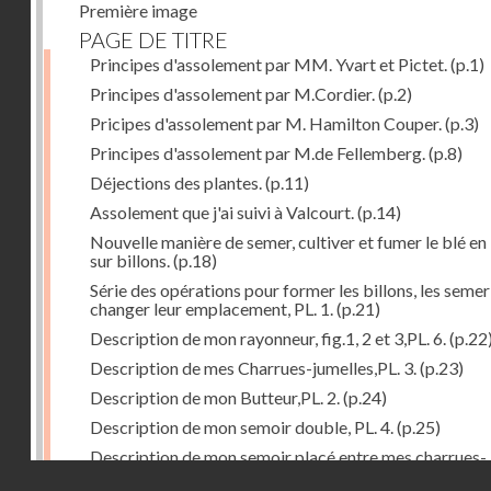
Première image
PAGE DE TITRE
Principes d'assolement par MM. Yvart et Pictet.
(p.1)
Principes d'assolement par M.Cordier.
(p.2)
Pricipes d'assolement par M. Hamilton Couper.
(p.3)
Principes d'assolement par M.de Fellemberg.
(p.8)
Déjections des plantes.
(p.11)
Assolement que j'ai suivi à Valcourt.
(p.14)
Nouvelle manière de semer, cultiver et fumer le blé en 
sur billons.
(p.18)
Série des opérations pour former les billons, les semer
changer leur emplacement, PL. 1.
(p.21)
Description de mon rayonneur, fig.1, 2 et 3,PL. 6.
(p.22
Description de mes Charrues-jumelles,PL. 3.
(p.23)
Description de mon Butteur,PL. 2.
(p.24)
Description de mon semoir double, PL. 4.
(p.25)
Description de mon semoir placé entre mes charrues-
Droits réservés - CNAM
jumelles, PL. 5.
(p.27)