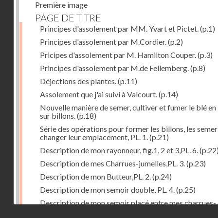
Première image
PAGE DE TITRE
Principes d'assolement par MM. Yvart et Pictet.
(p.1)
Principes d'assolement par M.Cordier.
(p.2)
Pricipes d'assolement par M. Hamilton Couper.
(p.3)
Principes d'assolement par M.de Fellemberg.
(p.8)
Déjections des plantes.
(p.11)
Assolement que j'ai suivi à Valcourt.
(p.14)
Nouvelle manière de semer, cultiver et fumer le blé en 
sur billons.
(p.18)
Série des opérations pour former les billons, les semer
changer leur emplacement, PL. 1.
(p.21)
Description de mon rayonneur, fig.1, 2 et 3,PL. 6.
(p.22
Description de mes Charrues-jumelles,PL. 3.
(p.23)
Description de mon Butteur,PL. 2.
(p.24)
Description de mon semoir double, PL. 4.
(p.25)
Description de mon semoir placé entre mes charrues-
Droits réservés - CNAM
jumelles, PL. 5.
(p.27)