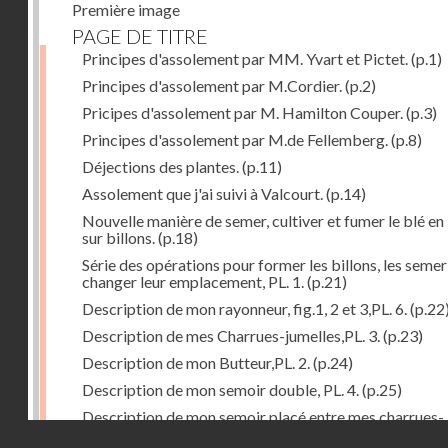
Première image
PAGE DE TITRE
Principes d'assolement par MM. Yvart et Pictet.
(p.1)
Principes d'assolement par M.Cordier.
(p.2)
Pricipes d'assolement par M. Hamilton Couper.
(p.3)
Principes d'assolement par M.de Fellemberg.
(p.8)
Déjections des plantes.
(p.11)
Assolement que j'ai suivi à Valcourt.
(p.14)
Nouvelle manière de semer, cultiver et fumer le blé en 
sur billons.
(p.18)
Série des opérations pour former les billons, les semer
changer leur emplacement, PL. 1.
(p.21)
Description de mon rayonneur, fig.1, 2 et 3,PL. 6.
(p.22
Description de mes Charrues-jumelles,PL. 3.
(p.23)
Description de mon Butteur,PL. 2.
(p.24)
Description de mon semoir double, PL. 4.
(p.25)
Description de mon semoir placé entre mes charrues-
Droits réservés - CNAM
jumelles, PL. 5.
(p.27)