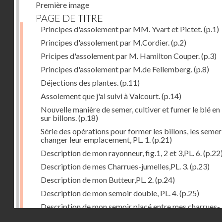
Première image
PAGE DE TITRE
Principes d'assolement par MM. Yvart et Pictet.
(p.1)
Principes d'assolement par M.Cordier.
(p.2)
Pricipes d'assolement par M. Hamilton Couper.
(p.3)
Principes d'assolement par M.de Fellemberg.
(p.8)
Déjections des plantes.
(p.11)
Assolement que j'ai suivi à Valcourt.
(p.14)
Nouvelle manière de semer, cultiver et fumer le blé en 
sur billons.
(p.18)
Série des opérations pour former les billons, les semer
changer leur emplacement, PL. 1.
(p.21)
Description de mon rayonneur, fig.1, 2 et 3,PL. 6.
(p.22
Description de mes Charrues-jumelles,PL. 3.
(p.23)
Description de mon Butteur,PL. 2.
(p.24)
Description de mon semoir double, PL. 4.
(p.25)
Description de mon semoir placé entre mes charrues-
Droits réservés - CNAM
jumelles, PL. 5.
(p.27)