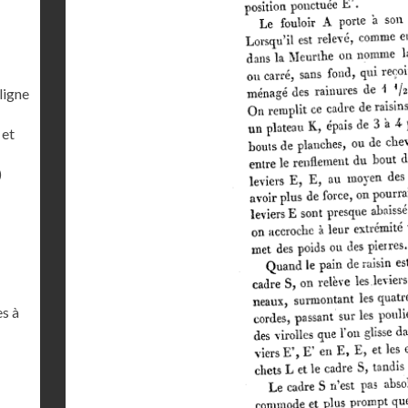
ligne
 et
)
es à