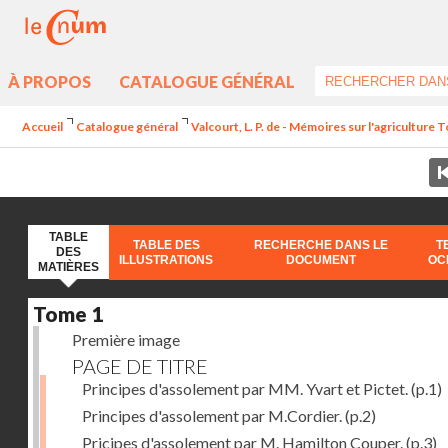
À PROPOS
CATALOGUE GÉNÉRAL
Accueil
Catalogue général
Valcourt, L. P. de - Mémoires sur l'agriculture 
TABLE
TABLE DES
RECHERCHE DANS LE
T
DES
ILLUSTRATIONS
DOCUMENT
OC
MATIÈRES
Tome 1
Première image
PAGE DE TITRE
Principes d'assolement par MM. Yvart et Pictet.
(p.1)
Principes d'assolement par M.Cordier.
(p.2)
Pricipes d'assolement par M. Hamilton Couper.
(p.3)