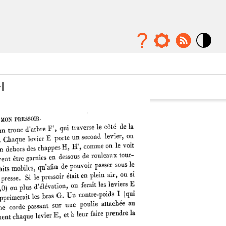
Mode
contraste
élévé