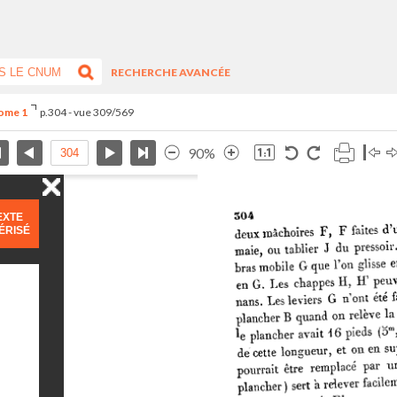
RECHERCHE AVANCÉE
Tome 1
p.304 - vue 309/569
90%
EXTE
ÉRISÉ