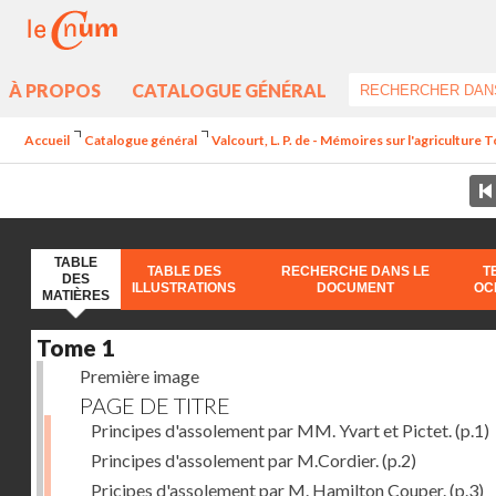
À PROPOS
CATALOGUE GÉNÉRAL
Accueil
Catalogue général
Valcourt, L. P. de - Mémoires sur l'agriculture 
TABLE
TABLE DES
RECHERCHE DANS LE
T
DES
ILLUSTRATIONS
DOCUMENT
OC
MATIÈRES
Tome 1
Première image
PAGE DE TITRE
Principes d'assolement par MM. Yvart et Pictet.
(p.1)
Principes d'assolement par M.Cordier.
(p.2)
Pricipes d'assolement par M. Hamilton Couper.
(p.3)