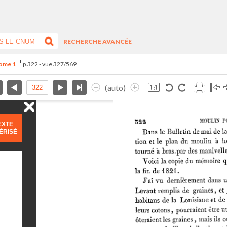
RECHERCHE AVANCÉE
Tome 1
p.322 - vue 327/569
(auto)
EXTE
ÉRISÉ