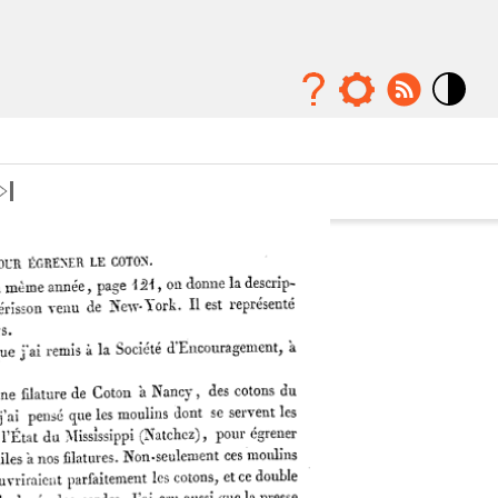
Mode
contraste
élévé