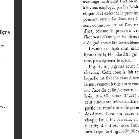
ligne
 et
)
es à