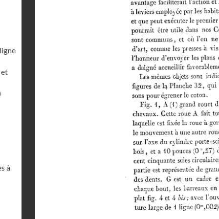
ligne
 et
)
es à