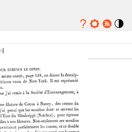
Mode
contraste
élévé