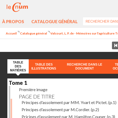
À PROPOS
CATALOGUE GÉNÉRAL
Accueil
Catalogue général
Valcourt, L. P. de - Mémoires sur l'agriculture 
TABLE
TABLE DES
RECHERCHE DANS LE
T
DES
ILLUSTRATIONS
DOCUMENT
OC
MATIÈRES
Tome 1
Première image
PAGE DE TITRE
Principes d'assolement par MM. Yvart et Pictet.
(p.1)
Principes d'assolement par M.Cordier.
(p.2)
Pricipes d'assolement par M. Hamilton Couper.
(p.3)