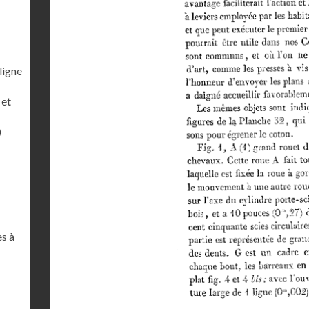
ligne
 et
)
es à