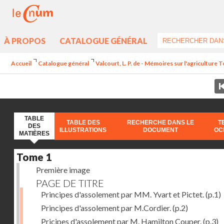
À PROPOS
CATALOGUE GÉNÉRAL
Accueil
Catalogue général
Valcourt, L. P. de - Mémoires sur l'agriculture 
TABLE
TABLE DES
RECHERCHE DANS LE
T
DES
ILLUSTRATIONS
DOCUMENT
OC
MATIÈRES
Tome 1
Première image
PAGE DE TITRE
Principes d'assolement par MM. Yvart et Pictet.
(p.1)
Principes d'assolement par M.Cordier.
(p.2)
Pricipes d'assolement par M. Hamilton Couper.
(p.3)