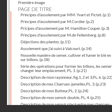
Première image
PAGE DE TITRE
Principes d'assolement par MM. Yvart et Pictet.
(p.1)
Principes d'assolement par M.Cordier.
(p.2)
Pricipes d'assolement par M. Hamilton Couper.
(p.3)
Principes d'assolement par M.de Fellemberg.
(p.8)
Déjections des plantes.
(p.11)
Assolement que j'ai suivi à Valcourt.
(p.14)
Nouvelle manière de semer, cultiver et fumer le blé en 
sur billons.
(p.18)
Série des opérations pour former les billons, les semer
changer leur emplacement, PL. 1.
(p.21)
Description de mon rayonneur, fig.1, 2 et 3,PL. 6.
(p.22
Description de mes Charrues-jumelles,PL. 3.
(p.23)
Description de mon Butteur,PL. 2.
(p.24)
Description de mon semoir double, PL. 4.
(p.25)
Description de mon semoir placé entre mes charrues-
Droits réservés - CNAM
jumelles, PL. 5.
(p.27)