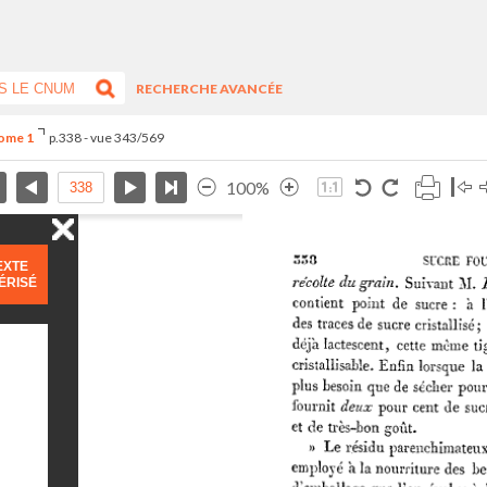
RECHERCHE AVANCÉE
Tome 1
p.338 - vue 343/569
100%
EXTE
ÉRISÉ