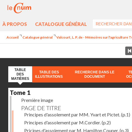
À PROPOS
CATALOGUE GÉNÉRAL
Accueil
Catalogue général
Valcourt, L. P. de - Mémoires sur l'agriculture 
TABLE
TABLE DES
RECHERCHE DANS LE
T
DES
ILLUSTRATIONS
DOCUMENT
OC
MATIÈRES
Tome 1
Première image
PAGE DE TITRE
Principes d'assolement par MM. Yvart et Pictet.
(p.1)
Principes d'assolement par M.Cordier.
(p.2)
Pricipes d'assolement par M. Hamilton Couper.
(p.3)