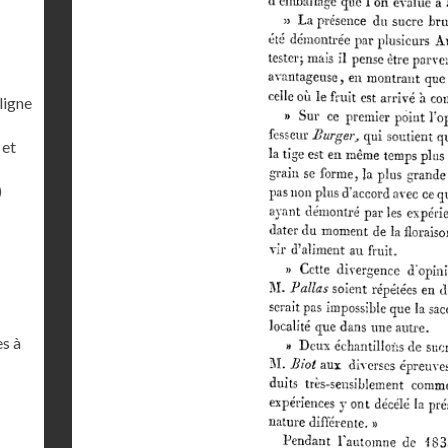
ligne
 et
)
es à