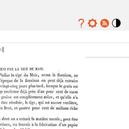
Mode
contraste
élévé