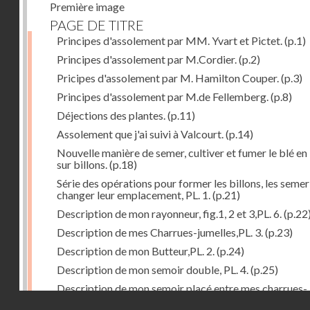
Première image
PAGE DE TITRE
Principes d'assolement par MM. Yvart et Pictet.
(p.1)
Principes d'assolement par M.Cordier.
(p.2)
Pricipes d'assolement par M. Hamilton Couper.
(p.3)
Principes d'assolement par M.de Fellemberg.
(p.8)
Déjections des plantes.
(p.11)
Assolement que j'ai suivi à Valcourt.
(p.14)
Nouvelle manière de semer, cultiver et fumer le blé en 
sur billons.
(p.18)
Série des opérations pour former les billons, les semer
changer leur emplacement, PL. 1.
(p.21)
Description de mon rayonneur, fig.1, 2 et 3,PL. 6.
(p.22
Description de mes Charrues-jumelles,PL. 3.
(p.23)
Description de mon Butteur,PL. 2.
(p.24)
Description de mon semoir double, PL. 4.
(p.25)
Description de mon semoir placé entre mes charrues-
Droits réservés - CNAM
jumelles, PL. 5.
(p.27)