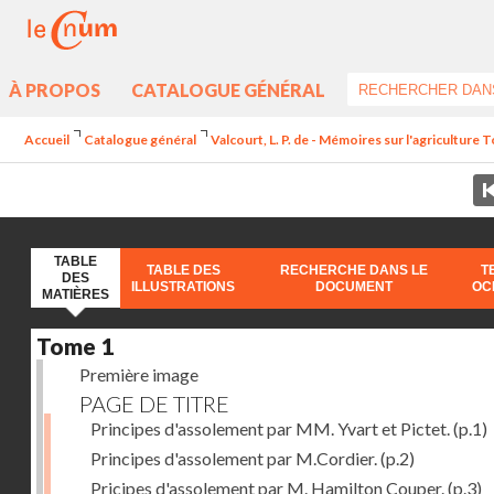
À PROPOS
CATALOGUE GÉNÉRAL
Accueil
Catalogue général
Valcourt, L. P. de - Mémoires sur l'agriculture 
TABLE
TABLE DES
RECHERCHE DANS LE
T
DES
ILLUSTRATIONS
DOCUMENT
OC
MATIÈRES
Tome 1
Première image
PAGE DE TITRE
Principes d'assolement par MM. Yvart et Pictet.
(p.1)
Principes d'assolement par M.Cordier.
(p.2)
Pricipes d'assolement par M. Hamilton Couper.
(p.3)