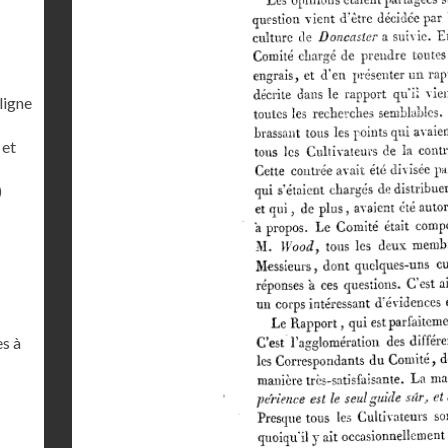
ligne
 et
)
es à