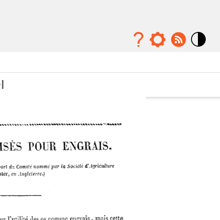
Mode
contraste
élévé