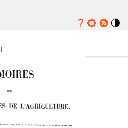
Mode
contraste
élévé