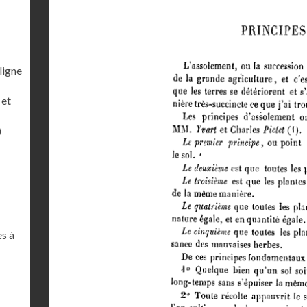
ligne
 et
)
es à