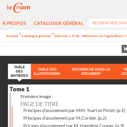
À PROPOS
CATALOGUE GÉNÉRAL
Accueil
Catalogue général
Valcourt, L. P. de - Mémoires sur l'agriculture 
TABLE
TABLE DES
RECHERCHE DANS LE
T
DES
ILLUSTRATIONS
DOCUMENT
OC
MATIÈRES
Tome 1
Première image
PAGE DE TITRE
Principes d'assolement par MM. Yvart et Pictet.
(p.1)
Principes d'assolement par M.Cordier.
(p.2)
Pricipes d'assolement par M. Hamilton Couper.
(p.3)