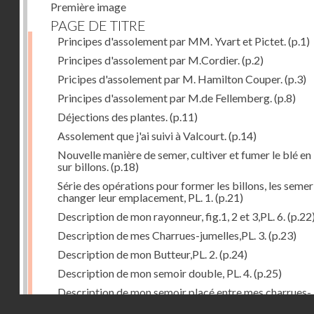
Première image
PAGE DE TITRE
Principes d'assolement par MM. Yvart et Pictet.
(p.1)
Principes d'assolement par M.Cordier.
(p.2)
Pricipes d'assolement par M. Hamilton Couper.
(p.3)
Principes d'assolement par M.de Fellemberg.
(p.8)
Déjections des plantes.
(p.11)
Assolement que j'ai suivi à Valcourt.
(p.14)
Nouvelle manière de semer, cultiver et fumer le blé en 
sur billons.
(p.18)
Série des opérations pour former les billons, les semer
changer leur emplacement, PL. 1.
(p.21)
Description de mon rayonneur, fig.1, 2 et 3,PL. 6.
(p.22
Description de mes Charrues-jumelles,PL. 3.
(p.23)
Description de mon Butteur,PL. 2.
(p.24)
Description de mon semoir double, PL. 4.
(p.25)
Description de mon semoir placé entre mes charrues-
Droits réservés - CNAM
jumelles, PL. 5.
(p.27)