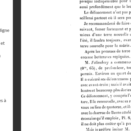
ligne
 et
)
es à