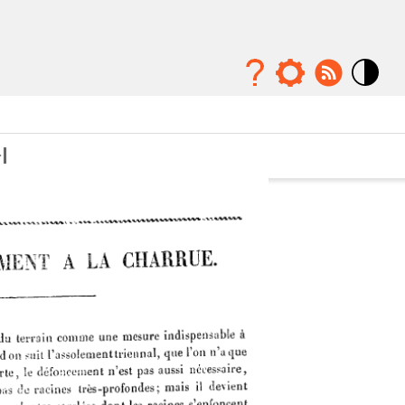
Mode
contraste
élévé