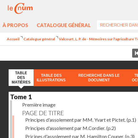
À PROPOS
CATALOGUE GÉNÉRAL
Accueil
Catalogue général
Valcourt, L. P. de - Mémoires sur l'agriculture 
TABLE
TABLE DES
RECHERCHE DANS LE
T
DES
ILLUSTRATIONS
DOCUMENT
OC
MATIÈRES
Tome 1
Première image
PAGE DE TITRE
Principes d'assolement par MM. Yvart et Pictet.
(p.1)
Principes d'assolement par M.Cordier.
(p.2)
Pricipes d'assolement par M. Hamilton Couper.
(p.3)