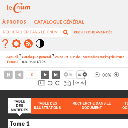
À PROPOS
CATALOGUE GÉNÉRAL
RECHERCHE AVANCÉE
Mode
contraste
Accueil
Catalogue général
Valcourt, L. P. de - Mémoires sur l'agriculture
élévé
Tome 2
n.n. - vue 1/106
80%
TABLE
TABLE DES
RECHERCHE DANS LE
T
DES
ILLUSTRATIONS
DOCUMENT
OC
MATIÈRES
Tome 1