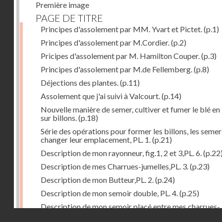
Première image
PAGE DE TITRE
Principes d'assolement par MM. Yvart et Pictet.
(p.1)
Principes d'assolement par M.Cordier.
(p.2)
Pricipes d'assolement par M. Hamilton Couper.
(p.3)
Principes d'assolement par M.de Fellemberg.
(p.8)
Déjections des plantes.
(p.11)
Assolement que j'ai suivi à Valcourt.
(p.14)
Nouvelle manière de semer, cultiver et fumer le blé en 
sur billons.
(p.18)
Série des opérations pour former les billons, les semer
changer leur emplacement, PL. 1.
(p.21)
Description de mon rayonneur, fig.1, 2 et 3,PL. 6.
(p.22
Description de mes Charrues-jumelles,PL. 3.
(p.23)
Description de mon Butteur,PL. 2.
(p.24)
Description de mon semoir double, PL. 4.
(p.25)
Description de mon semoir placé entre mes charrues-
Droits réservés - CNAM
jumelles, PL. 5.
(p.27)