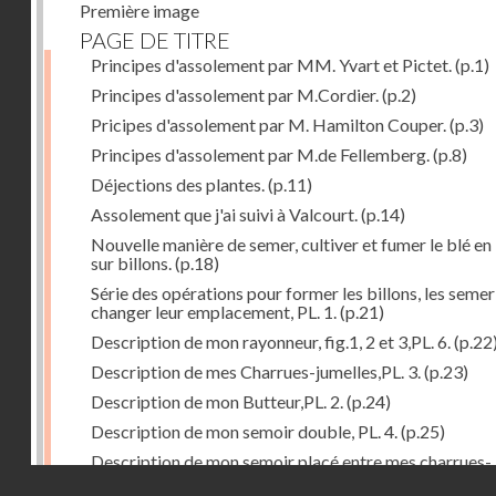
Première image
PAGE DE TITRE
Principes d'assolement par MM. Yvart et Pictet.
(p.1)
Principes d'assolement par M.Cordier.
(p.2)
Pricipes d'assolement par M. Hamilton Couper.
(p.3)
Principes d'assolement par M.de Fellemberg.
(p.8)
Déjections des plantes.
(p.11)
Assolement que j'ai suivi à Valcourt.
(p.14)
Nouvelle manière de semer, cultiver et fumer le blé en 
sur billons.
(p.18)
Série des opérations pour former les billons, les semer
changer leur emplacement, PL. 1.
(p.21)
Description de mon rayonneur, fig.1, 2 et 3,PL. 6.
(p.22
Description de mes Charrues-jumelles,PL. 3.
(p.23)
Description de mon Butteur,PL. 2.
(p.24)
Description de mon semoir double, PL. 4.
(p.25)
Description de mon semoir placé entre mes charrues-
Droits réservés - CNAM
jumelles, PL. 5.
(p.27)