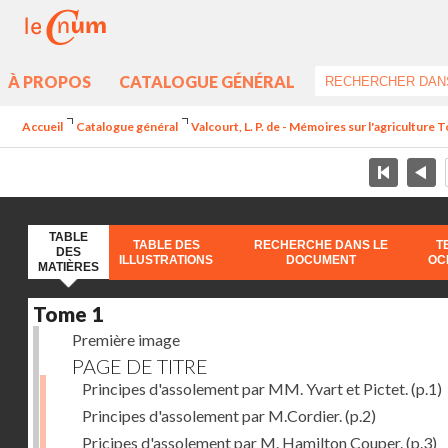
À PROPOS
CATALOGUE GÉNÉRAL
Accueil
Catalogue général
Valcourt, L. P. de - Mémoires sur l'agriculture 
TABLE
TABLE DES
RECHERCHE DANS LE
T
DES
ILLUSTRATIONS
DOCUMENT
OC
MATIÈRES
Tome 1
Première image
PAGE DE TITRE
Principes d'assolement par MM. Yvart et Pictet.
(p.1)
Principes d'assolement par M.Cordier.
(p.2)
Pricipes d'assolement par M. Hamilton Couper.
(p.3)