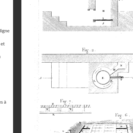
ligne
 et
)
es à