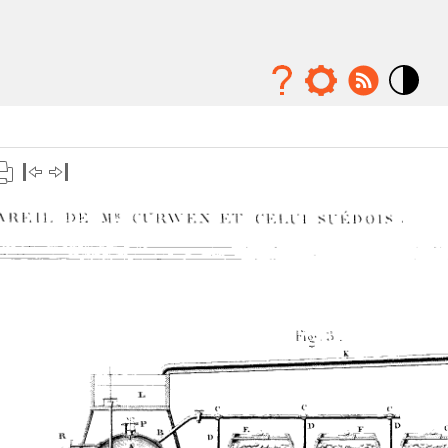
Mode
contraste
élévé