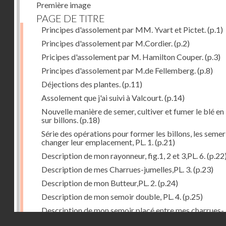
Première image
PAGE DE TITRE
Principes d'assolement par MM. Yvart et Pictet.
(p.1)
Principes d'assolement par M.Cordier.
(p.2)
Pricipes d'assolement par M. Hamilton Couper.
(p.3)
Principes d'assolement par M.de Fellemberg.
(p.8)
Déjections des plantes.
(p.11)
Assolement que j'ai suivi à Valcourt.
(p.14)
Nouvelle manière de semer, cultiver et fumer le blé en 
sur billons.
(p.18)
Série des opérations pour former les billons, les semer
changer leur emplacement, PL. 1.
(p.21)
Description de mon rayonneur, fig.1, 2 et 3,PL. 6.
(p.22
Description de mes Charrues-jumelles,PL. 3.
(p.23)
Description de mon Butteur,PL. 2.
(p.24)
Description de mon semoir double, PL. 4.
(p.25)
Description de mon semoir placé entre mes charrues-
Droits réservés - CNAM
jumelles, PL. 5.
(p.27)