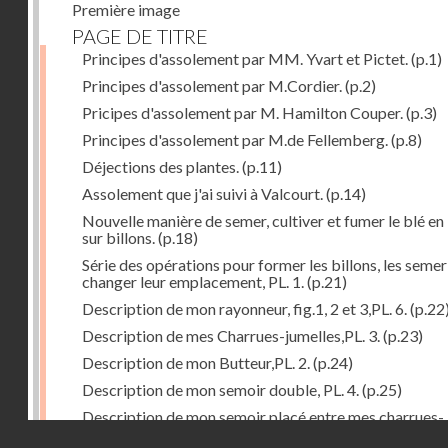
Première image
PAGE DE TITRE
Principes d'assolement par MM. Yvart et Pictet.
(p.1)
Principes d'assolement par M.Cordier.
(p.2)
Pricipes d'assolement par M. Hamilton Couper.
(p.3)
Principes d'assolement par M.de Fellemberg.
(p.8)
Déjections des plantes.
(p.11)
Assolement que j'ai suivi à Valcourt.
(p.14)
Nouvelle manière de semer, cultiver et fumer le blé en 
sur billons.
(p.18)
Série des opérations pour former les billons, les semer
changer leur emplacement, PL. 1.
(p.21)
Description de mon rayonneur, fig.1, 2 et 3,PL. 6.
(p.22
Description de mes Charrues-jumelles,PL. 3.
(p.23)
Description de mon Butteur,PL. 2.
(p.24)
Description de mon semoir double, PL. 4.
(p.25)
Description de mon semoir placé entre mes charrues-
Droits réservés - CNAM
jumelles, PL. 5.
(p.27)