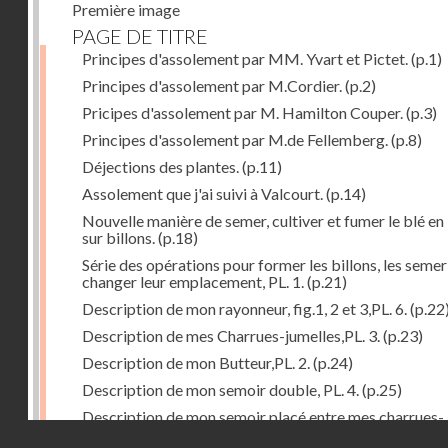
Première image
PAGE DE TITRE
Principes d'assolement par MM. Yvart et Pictet.
(p.1)
Principes d'assolement par M.Cordier.
(p.2)
Pricipes d'assolement par M. Hamilton Couper.
(p.3)
Principes d'assolement par M.de Fellemberg.
(p.8)
Déjections des plantes.
(p.11)
Assolement que j'ai suivi à Valcourt.
(p.14)
Nouvelle manière de semer, cultiver et fumer le blé en 
sur billons.
(p.18)
Série des opérations pour former les billons, les semer
changer leur emplacement, PL. 1.
(p.21)
Description de mon rayonneur, fig.1, 2 et 3,PL. 6.
(p.22
Description de mes Charrues-jumelles,PL. 3.
(p.23)
Description de mon Butteur,PL. 2.
(p.24)
Description de mon semoir double, PL. 4.
(p.25)
Description de mon semoir placé entre mes charrues-
Droits réservés - CNAM
jumelles, PL. 5.
(p.27)