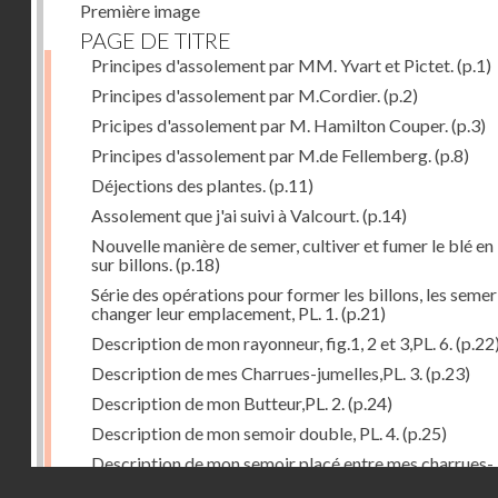
Première image
PAGE DE TITRE
Principes d'assolement par MM. Yvart et Pictet.
(p.1)
Principes d'assolement par M.Cordier.
(p.2)
Pricipes d'assolement par M. Hamilton Couper.
(p.3)
Principes d'assolement par M.de Fellemberg.
(p.8)
Déjections des plantes.
(p.11)
Assolement que j'ai suivi à Valcourt.
(p.14)
Nouvelle manière de semer, cultiver et fumer le blé en 
sur billons.
(p.18)
Série des opérations pour former les billons, les semer
changer leur emplacement, PL. 1.
(p.21)
Description de mon rayonneur, fig.1, 2 et 3,PL. 6.
(p.22
Description de mes Charrues-jumelles,PL. 3.
(p.23)
Description de mon Butteur,PL. 2.
(p.24)
Description de mon semoir double, PL. 4.
(p.25)
Description de mon semoir placé entre mes charrues-
Droits réservés - CNAM
jumelles, PL. 5.
(p.27)