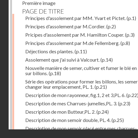
Première image
PAGE DE TITRE
Principes d'assolement par MM. Yvart et Pictet.
(p.1)
Principes d'assolement par M.Cordier.
(p.2)
Pricipes d'assolement par M. Hamilton Couper.
(p.3)
Principes d'assolement par M.de Fellemberg.
(p.8)
Déjections des plantes.
(p.11)
Assolement que j'ai suivi à Valcourt.
(p.14)
Nouvelle manière de semer, cultiver et fumer le blé en 
sur billons.
(p.18)
Série des opérations pour former les billons, les semer
changer leur emplacement, PL. 1.
(p.21)
Description de mon rayonneur, fig.1, 2 et 3,PL. 6.
(p.22
Description de mes Charrues-jumelles,PL. 3.
(p.23)
Description de mon Butteur,PL. 2.
(p.24)
Description de mon semoir double, PL. 4.
(p.25)
Description de mon semoir placé entre mes charrues-
Droits réservés - CNAM
jumelles, PL. 5.
(p.27)