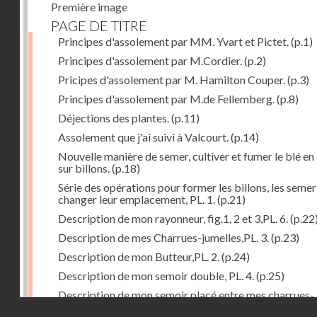
Première image
PAGE DE TITRE
Principes d'assolement par MM. Yvart et Pictet.
(p.1)
Principes d'assolement par M.Cordier.
(p.2)
Pricipes d'assolement par M. Hamilton Couper.
(p.3)
Principes d'assolement par M.de Fellemberg.
(p.8)
Déjections des plantes.
(p.11)
Assolement que j'ai suivi à Valcourt.
(p.14)
Nouvelle manière de semer, cultiver et fumer le blé en 
sur billons.
(p.18)
Série des opérations pour former les billons, les semer
changer leur emplacement, PL. 1.
(p.21)
Description de mon rayonneur, fig.1, 2 et 3,PL. 6.
(p.22
Description de mes Charrues-jumelles,PL. 3.
(p.23)
Description de mon Butteur,PL. 2.
(p.24)
Description de mon semoir double, PL. 4.
(p.25)
Description de mon semoir placé entre mes charrues-
Droits réservés - CNAM
jumelles, PL. 5.
(p.27)