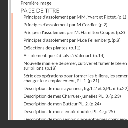
Première image
PAGE DE TITRE
Principes d'assolement par MM. Yvart et Pictet.
(p.1)
Principes d'assolement par M.Cordier.
(p.2)
Pricipes d'assolement par M. Hamilton Couper.
(p.3)
Principes d'assolement par M.de Fellemberg.
(p.8)
Déjections des plantes.
(p.11)
Assolement que j'ai suivi à Valcourt.
(p.14)
Nouvelle manière de semer, cultiver et fumer le blé en 
sur billons.
(p.18)
Série des opérations pour former les billons, les semer
changer leur emplacement, PL. 1.
(p.21)
Description de mon rayonneur, fig.1, 2 et 3,PL. 6.
(p.22
Description de mes Charrues-jumelles,PL. 3.
(p.23)
Description de mon Butteur,PL. 2.
(p.24)
Description de mon semoir double, PL. 4.
(p.25)
Description de mon semoir placé entre mes charrues-
Droits réservés - CNAM
jumelles, PL. 5.
(p.27)