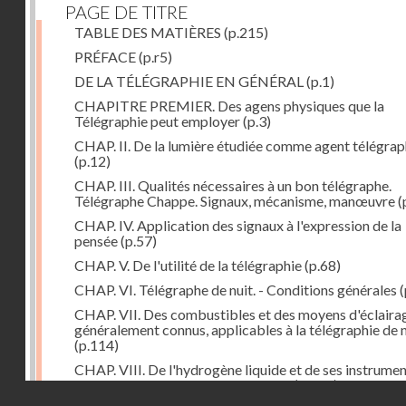
PAGE DE TITRE
TABLE DES MATIÈRES
(p.215)
PRÉFACE
(p.r5)
DE LA TÉLÉGRAPHIE EN GÉNÉRAL
(p.1)
CHAPITRE PREMIER. Des agens physiques que la
Télégraphie peut employer
(p.3)
CHAP. II. De la lumière étudiée comme agent télégra
(p.12)
CHAP. III. Qualités nécessaires à un bon télégraphe.
Télégraphe Chappe. Signaux, mécanisme, manœuvre
(
CHAP. IV. Application des signaux à l'expression de la
pensée
(p.57)
CHAP. V. De l'utilité de la télégraphie
(p.68)
CHAP. VI. Télégraphe de nuit. - Conditions générales
(
CHAP. VII. Des combustibles et des moyens d'éclaira
généralement connus, applicables à la télégraphie de n
(p.114)
CHAP. VIII. De l'hydrogène liquide et de ses instrume
d'emploi dans la télégraphie de nuit
(p.142)
Droits réservés - CNAM