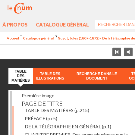
À PROPOS
CATALOGUE GÉNÉRAL
Accueil
Catalogue général
Guyot, Jules (1807-1872) - De la télégraphie de 
TABLE
TABLE DES
RECHERCHE DANS LE
T
DES
ILLUSTRATIONS
DOCUMENT
OC
MATIÈRES
Première image
PAGE DE TITRE
TABLE DES MATIÈRES
(p.215)
PRÉFACE
(p.r5)
DE LA TÉLÉGRAPHIE EN GÉNÉRAL
(p.1)
CHAPITRE PREMIER. Des agens physiques que la