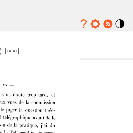
Mode
contraste
élévé