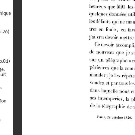
phique
p.26)
p.81)
ge,
uit
ns
sion
a