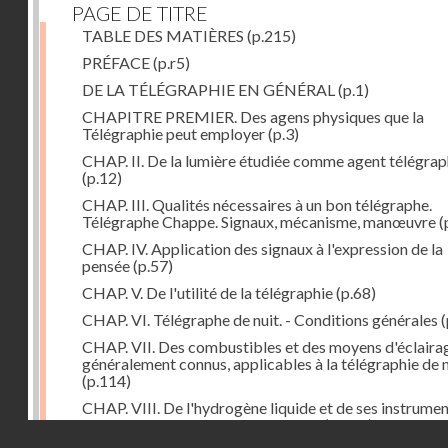
PAGE DE TITRE
TABLE DES MATIÈRES
(p.215)
PRÉFACE
(p.r5)
DE LA TÉLÉGRAPHIE EN GÉNÉRAL
(p.1)
CHAPITRE PREMIER. Des agens physiques que la
Télégraphie peut employer
(p.3)
CHAP. II. De la lumière étudiée comme agent télégra
(p.12)
CHAP. III. Qualités nécessaires à un bon télégraphe.
Télégraphe Chappe. Signaux, mécanisme, manœuvre
(
CHAP. IV. Application des signaux à l'expression de la
pensée
(p.57)
CHAP. V. De l'utilité de la télégraphie
(p.68)
CHAP. VI. Télégraphe de nuit. - Conditions générales
(
CHAP. VII. Des combustibles et des moyens d'éclaira
généralement connus, applicables à la télégraphie de n
(p.114)
CHAP. VIII. De l'hydrogène liquide et de ses instrume
d'emploi dans la télégraphie de nuit
(p.142)
Droits réservés - CNAM