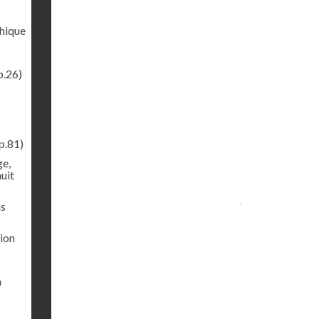
phique
p.26)
p.81)
ge,
uit
ns
sion
a