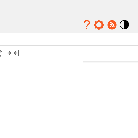
Mode
contraste
élévé