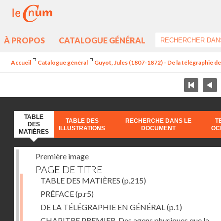
À PROPOS
CATALOGUE GÉNÉRAL
Accueil
Catalogue général
Guyot, Jules (1807-1872) - De la télégraphie de 
TABLE
TABLE DES
RECHERCHE DANS LE
T
DES
ILLUSTRATIONS
DOCUMENT
OC
MATIÈRES
Première image
PAGE DE TITRE
TABLE DES MATIÈRES
(p.215)
PRÉFACE
(p.r5)
DE LA TÉLÉGRAPHIE EN GÉNÉRAL
(p.1)
CHAPITRE PREMIER. Des agens physiques que la