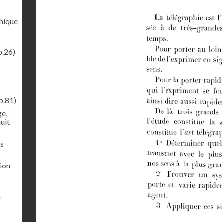
phique
p.26)
p.81)
ge,
uit
ns
sion
a