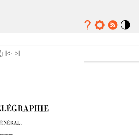
Mode
contraste
élévé