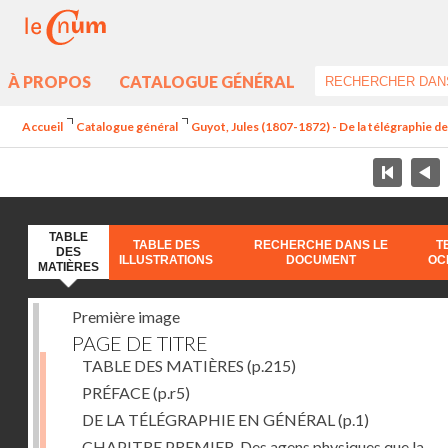
À PROPOS
CATALOGUE GÉNÉRAL
Accueil
Catalogue général
Guyot, Jules (1807-1872) - De la télégraphie de 
TABLE
TABLE DES
RECHERCHE DANS LE
T
DES
ILLUSTRATIONS
DOCUMENT
OC
MATIÈRES
Première image
PAGE DE TITRE
TABLE DES MATIÈRES
(p.215)
PRÉFACE
(p.r5)
DE LA TÉLÉGRAPHIE EN GÉNÉRAL
(p.1)
CHAPITRE PREMIER. Des agens physiques que la