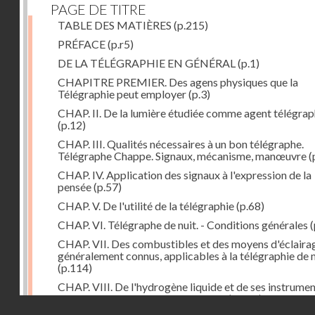
PAGE DE TITRE
TABLE DES MATIÈRES
(p.215)
PRÉFACE
(p.r5)
DE LA TÉLÉGRAPHIE EN GÉNÉRAL
(p.1)
CHAPITRE PREMIER. Des agens physiques que la
Télégraphie peut employer
(p.3)
CHAP. II. De la lumière étudiée comme agent télégra
(p.12)
CHAP. III. Qualités nécessaires à un bon télégraphe.
Télégraphe Chappe. Signaux, mécanisme, manœuvre
(
CHAP. IV. Application des signaux à l'expression de la
pensée
(p.57)
CHAP. V. De l'utilité de la télégraphie
(p.68)
CHAP. VI. Télégraphe de nuit. - Conditions générales
(
CHAP. VII. Des combustibles et des moyens d'éclaira
généralement connus, applicables à la télégraphie de n
(p.114)
CHAP. VIII. De l'hydrogène liquide et de ses instrume
d'emploi dans la télégraphie de nuit
(p.142)
Droits réservés - CNAM