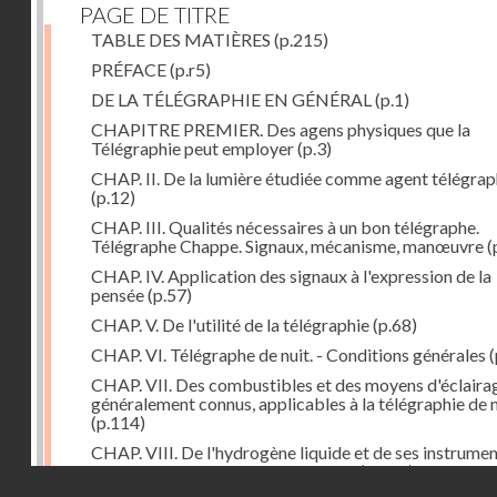
PAGE DE TITRE
TABLE DES MATIÈRES
(p.215)
PRÉFACE
(p.r5)
DE LA TÉLÉGRAPHIE EN GÉNÉRAL
(p.1)
CHAPITRE PREMIER. Des agens physiques que la
Télégraphie peut employer
(p.3)
CHAP. II. De la lumière étudiée comme agent télégra
(p.12)
CHAP. III. Qualités nécessaires à un bon télégraphe.
Télégraphe Chappe. Signaux, mécanisme, manœuvre
(
CHAP. IV. Application des signaux à l'expression de la
pensée
(p.57)
CHAP. V. De l'utilité de la télégraphie
(p.68)
CHAP. VI. Télégraphe de nuit. - Conditions générales
(
CHAP. VII. Des combustibles et des moyens d'éclaira
généralement connus, applicables à la télégraphie de n
(p.114)
CHAP. VIII. De l'hydrogène liquide et de ses instrume
d'emploi dans la télégraphie de nuit
(p.142)
Droits réservés - CNAM