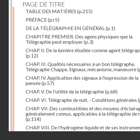
PAGE DE TITRE
TABLE DES MATIÈRES
(p.215)
PRÉFACE
(p.r5)
DE LA TÉLÉGRAPHIE EN GÉNÉRAL
(p.1)
CHAPITRE PREMIER. Des agens physiques que la
Télégraphie peut employer
(p.3)
CHAP. II. De la lumière étudiée comme agent télégra
(p.12)
CHAP. III. Qualités nécessaires à un bon télégraphe.
Télégraphe Chappe. Signaux, mécanisme, manœuvre
(
CHAP. IV. Application des signaux à l'expression de la
pensée
(p.57)
CHAP. V. De l'utilité de la télégraphie
(p.68)
CHAP. VI. Télégraphe de nuit. - Conditions générales
(
CHAP. VII. Des combustibles et des moyens d'éclaira
généralement connus, applicables à la télégraphie de n
(p.114)
CHAP. VIII. De l'hydrogène liquide et de ses instrume
d'emploi dans la télégraphie de nuit
(p.142)
Droits réservés - CNAM