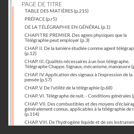
PAGE DE TITRE
TABLE DES MATIÈRES
(p.215)
PRÉFACE
(p.r5)
DE LA TÉLÉGRAPHIE EN GÉNÉRAL
(p.1)
CHAPITRE PREMIER. Des agens physiques que la
Télégraphie peut employer
(p.3)
CHAP. II. De la lumière étudiée comme agent télégra
(p.12)
CHAP. III. Qualités nécessaires à un bon télégraphe.
Télégraphe Chappe. Signaux, mécanisme, manœuvre
(
CHAP. IV. Application des signaux à l'expression de la
pensée
(p.57)
CHAP. V. De l'utilité de la télégraphie
(p.68)
CHAP. VI. Télégraphe de nuit. - Conditions générales
(
CHAP. VII. Des combustibles et des moyens d'éclaira
généralement connus, applicables à la télégraphie de n
(p.114)
CHAP. VIII. De l'hydrogène liquide et de ses instrume
d'emploi dans la télégraphie de nuit
(p.142)
Droits réservés - CNAM