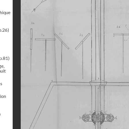
phique
p.26)
p.81)
ge,
uit
ns
sion
a