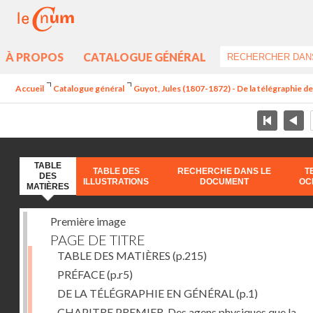
À PROPOS
CATALOGUE GÉNÉRAL
Accueil
Catalogue général
Guyot, Jules (1807-1872) - De la télégraphie de 
TABLE
TABLE DES
RECHERCHE DANS LE
T
DES
ILLUSTRATIONS
DOCUMENT
OC
MATIÈRES
Première image
PAGE DE TITRE
TABLE DES MATIÈRES
(p.215)
PRÉFACE
(p.r5)
DE LA TÉLÉGRAPHIE EN GÉNÉRAL
(p.1)
CHAPITRE PREMIER. Des agens physiques que la