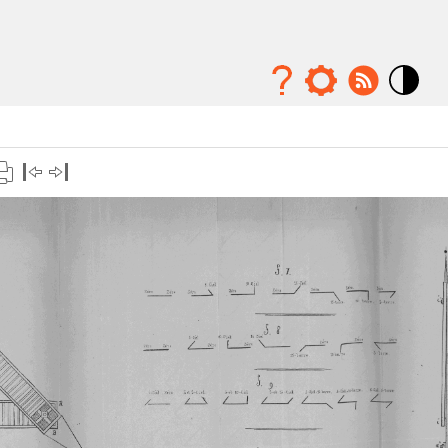
Mode
contraste
élévé