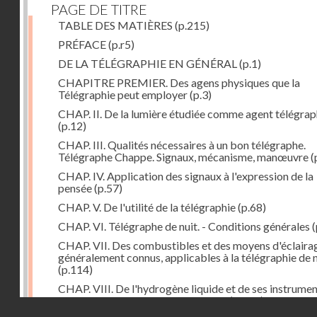
PAGE DE TITRE
TABLE DES MATIÈRES
(p.215)
PRÉFACE
(p.r5)
DE LA TÉLÉGRAPHIE EN GÉNÉRAL
(p.1)
CHAPITRE PREMIER. Des agens physiques que la
Télégraphie peut employer
(p.3)
CHAP. II. De la lumière étudiée comme agent télégra
(p.12)
CHAP. III. Qualités nécessaires à un bon télégraphe.
Télégraphe Chappe. Signaux, mécanisme, manœuvre
(
CHAP. IV. Application des signaux à l'expression de la
pensée
(p.57)
CHAP. V. De l'utilité de la télégraphie
(p.68)
CHAP. VI. Télégraphe de nuit. - Conditions générales
(
CHAP. VII. Des combustibles et des moyens d'éclaira
généralement connus, applicables à la télégraphie de n
(p.114)
CHAP. VIII. De l'hydrogène liquide et de ses instrume
d'emploi dans la télégraphie de nuit
(p.142)
Droits réservés - CNAM