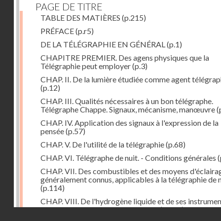
PAGE DE TITRE
TABLE DES MATIÈRES
(p.215)
PRÉFACE
(p.r5)
DE LA TÉLÉGRAPHIE EN GÉNÉRAL
(p.1)
CHAPITRE PREMIER. Des agens physiques que la
Télégraphie peut employer
(p.3)
CHAP. II. De la lumière étudiée comme agent télégra
(p.12)
CHAP. III. Qualités nécessaires à un bon télégraphe.
Télégraphe Chappe. Signaux, mécanisme, manœuvre
(
CHAP. IV. Application des signaux à l'expression de la
pensée
(p.57)
CHAP. V. De l'utilité de la télégraphie
(p.68)
CHAP. VI. Télégraphe de nuit. - Conditions générales
(
CHAP. VII. Des combustibles et des moyens d'éclaira
généralement connus, applicables à la télégraphie de n
(p.114)
CHAP. VIII. De l'hydrogène liquide et de ses instrume
d'emploi dans la télégraphie de nuit
(p.142)
Droits réservés - CNAM