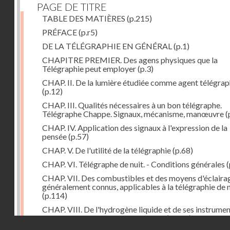
PAGE DE TITRE
TABLE DES MATIÈRES
(p.215)
PRÉFACE
(p.r5)
DE LA TÉLÉGRAPHIE EN GÉNÉRAL
(p.1)
CHAPITRE PREMIER. Des agens physiques que la
Télégraphie peut employer
(p.3)
CHAP. II. De la lumière étudiée comme agent télégra
(p.12)
CHAP. III. Qualités nécessaires à un bon télégraphe.
Télégraphe Chappe. Signaux, mécanisme, manœuvre
(
CHAP. IV. Application des signaux à l'expression de la
pensée
(p.57)
CHAP. V. De l'utilité de la télégraphie
(p.68)
CHAP. VI. Télégraphe de nuit. - Conditions générales
(
CHAP. VII. Des combustibles et des moyens d'éclaira
généralement connus, applicables à la télégraphie de n
(p.114)
CHAP. VIII. De l'hydrogène liquide et de ses instrume
d'emploi dans la télégraphie de nuit
(p.142)
Droits réservés - CNAM