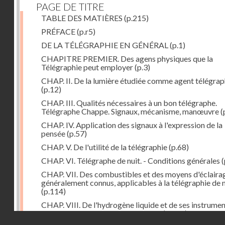
PAGE DE TITRE
TABLE DES MATIÈRES
(p.215)
PRÉFACE
(p.r5)
DE LA TÉLÉGRAPHIE EN GÉNÉRAL
(p.1)
CHAPITRE PREMIER. Des agens physiques que la
Télégraphie peut employer
(p.3)
CHAP. II. De la lumière étudiée comme agent télégra
(p.12)
CHAP. III. Qualités nécessaires à un bon télégraphe.
Télégraphe Chappe. Signaux, mécanisme, manœuvre
(
CHAP. IV. Application des signaux à l'expression de la
pensée
(p.57)
CHAP. V. De l'utilité de la télégraphie
(p.68)
CHAP. VI. Télégraphe de nuit. - Conditions générales
(
CHAP. VII. Des combustibles et des moyens d'éclaira
généralement connus, applicables à la télégraphie de n
(p.114)
CHAP. VIII. De l'hydrogène liquide et de ses instrume
d'emploi dans la télégraphie de nuit
(p.142)
Droits réservés - CNAM