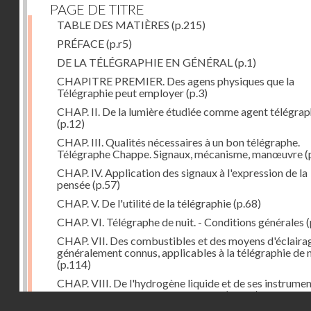
PAGE DE TITRE
TABLE DES MATIÈRES
(p.215)
PRÉFACE
(p.r5)
DE LA TÉLÉGRAPHIE EN GÉNÉRAL
(p.1)
CHAPITRE PREMIER. Des agens physiques que la
Télégraphie peut employer
(p.3)
CHAP. II. De la lumière étudiée comme agent télégra
(p.12)
CHAP. III. Qualités nécessaires à un bon télégraphe.
Télégraphe Chappe. Signaux, mécanisme, manœuvre
(
CHAP. IV. Application des signaux à l'expression de la
pensée
(p.57)
CHAP. V. De l'utilité de la télégraphie
(p.68)
CHAP. VI. Télégraphe de nuit. - Conditions générales
(
CHAP. VII. Des combustibles et des moyens d'éclaira
généralement connus, applicables à la télégraphie de n
(p.114)
CHAP. VIII. De l'hydrogène liquide et de ses instrume
d'emploi dans la télégraphie de nuit
(p.142)
Droits réservés - CNAM