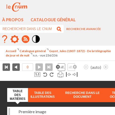
À PROPOS
CATALOGUE GÉNÉRAL
RECHERCHE AVANCÉE
Mode
contraste
Accueil
Catalogue général
Guyot, Jules (1807-1872) - De la télégraphie
élévé
de jour et de nuit
n.n. - vue 236/236
(auto)
TABLE
TABLE DES
RECHERCHE DANS LE
T
DES
ILLUSTRATIONS
DOCUMENT
OC
MATIÈRES
Première image