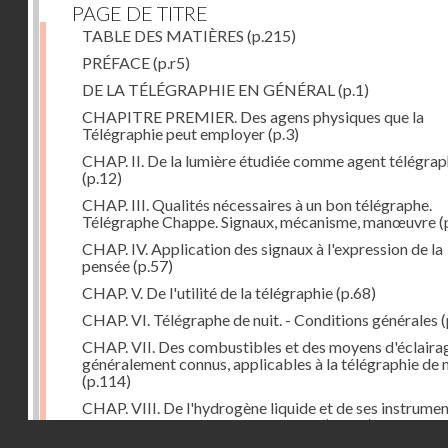
PAGE DE TITRE
TABLE DES MATIÈRES
(p.215)
PRÉFACE
(p.r5)
DE LA TÉLÉGRAPHIE EN GÉNÉRAL
(p.1)
CHAPITRE PREMIER. Des agens physiques que la
Télégraphie peut employer
(p.3)
CHAP. II. De la lumière étudiée comme agent télégra
(p.12)
CHAP. III. Qualités nécessaires à un bon télégraphe.
Télégraphe Chappe. Signaux, mécanisme, manœuvre
(
CHAP. IV. Application des signaux à l'expression de la
pensée
(p.57)
CHAP. V. De l'utilité de la télégraphie
(p.68)
CHAP. VI. Télégraphe de nuit. - Conditions générales
(
CHAP. VII. Des combustibles et des moyens d'éclaira
généralement connus, applicables à la télégraphie de n
(p.114)
CHAP. VIII. De l'hydrogène liquide et de ses instrume
d'emploi dans la télégraphie de nuit
(p.142)
Droits réservés - CNAM