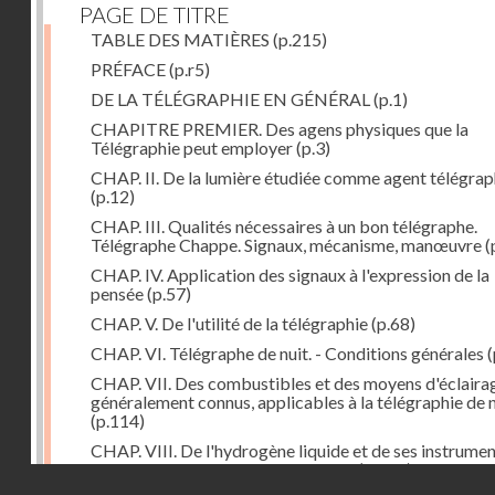
PAGE DE TITRE
TABLE DES MATIÈRES
(p.215)
PRÉFACE
(p.r5)
DE LA TÉLÉGRAPHIE EN GÉNÉRAL
(p.1)
CHAPITRE PREMIER. Des agens physiques que la
Télégraphie peut employer
(p.3)
CHAP. II. De la lumière étudiée comme agent télégra
(p.12)
CHAP. III. Qualités nécessaires à un bon télégraphe.
Télégraphe Chappe. Signaux, mécanisme, manœuvre
(
CHAP. IV. Application des signaux à l'expression de la
pensée
(p.57)
CHAP. V. De l'utilité de la télégraphie
(p.68)
CHAP. VI. Télégraphe de nuit. - Conditions générales
(
CHAP. VII. Des combustibles et des moyens d'éclaira
généralement connus, applicables à la télégraphie de n
(p.114)
CHAP. VIII. De l'hydrogène liquide et de ses instrume
d'emploi dans la télégraphie de nuit
(p.142)
Droits réservés - CNAM