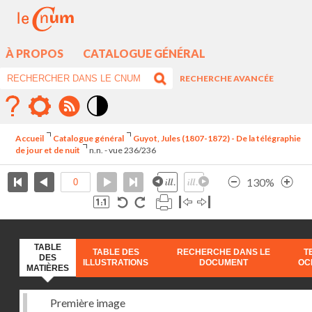
À PROPOS
CATALOGUE GÉNÉRAL
RECHERCHE AVANCÉE
Mode
contraste
Accueil
Catalogue général
Guyot, Jules (1807-1872) - De la télégraphie
élévé
de jour et de nuit
n.n. - vue 236/236
130%
TABLE
TABLE DES
RECHERCHE DANS LE
T
DES
ILLUSTRATIONS
DOCUMENT
OC
MATIÈRES
Première image