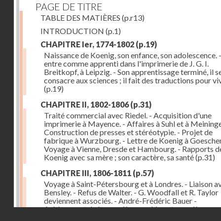
PAGE DE TITRE
TABLE DES MATIÈRES
(p.r13)
INTRODUCTION
(p.1)
CHAPITRE Ier, 1774-1802
(p.19)
Naissance de Koenig, son enfance, son adolescence. - 
entre comme apprenti dans l'imprimerie de J. G. I.
Breitkopf, à Leipzig. - Son apprentissage terminé, il s
consacre aux sciences ; il fait des traductions pour vi
(p.19)
CHAPITRE II, 1802-1806
(p.31)
Traité commercial avec Riedel. - Acquisition d'une
imprimerie à Mayence. - Affaires à Suhl et à Meininge
Construction de presses et stéréotypie. - Projet de
fabrique à Wurzbourg. - Lettre de Koenig à Goeschen
Voyage à Vienne, Dresde et Hambourg. - Rapports d
Koenig avec sa mère ; son caractère, sa santé
(p.31)
CHAPITRE III, 1806-1811
(p.57)
Voyage à Saint-Pétersbourg et à Londres. - Liaison a
Bensley. - Refus de Walter. - G. Woodfall et R. Taylor
deviennent associés. - André-Frédéric Bauer -
Achèvement de la première machine et premières
Droits réservés - CNAM
impressions. - Sa construction et son importance
(p.5