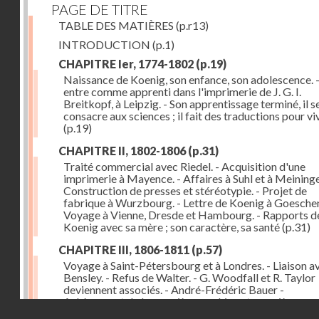
PAGE DE TITRE
TABLE DES MATIÈRES
(p.r13)
INTRODUCTION
(p.1)
CHAPITRE Ier, 1774-1802
(p.19)
Naissance de Koenig, son enfance, son adolescence. - 
entre comme apprenti dans l'imprimerie de J. G. I.
Breitkopf, à Leipzig. - Son apprentissage terminé, il s
consacre aux sciences ; il fait des traductions pour vi
(p.19)
CHAPITRE II, 1802-1806
(p.31)
Traité commercial avec Riedel. - Acquisition d'une
imprimerie à Mayence. - Affaires à Suhl et à Meininge
Construction de presses et stéréotypie. - Projet de
fabrique à Wurzbourg. - Lettre de Koenig à Goeschen
Voyage à Vienne, Dresde et Hambourg. - Rapports d
Koenig avec sa mère ; son caractère, sa santé
(p.31)
CHAPITRE III, 1806-1811
(p.57)
Voyage à Saint-Pétersbourg et à Londres. - Liaison a
Bensley. - Refus de Walter. - G. Woodfall et R. Taylor
deviennent associés. - André-Frédéric Bauer -
Achèvement de la première machine et premières
Droits réservés - CNAM
impressions. - Sa construction et son importance
(p.5