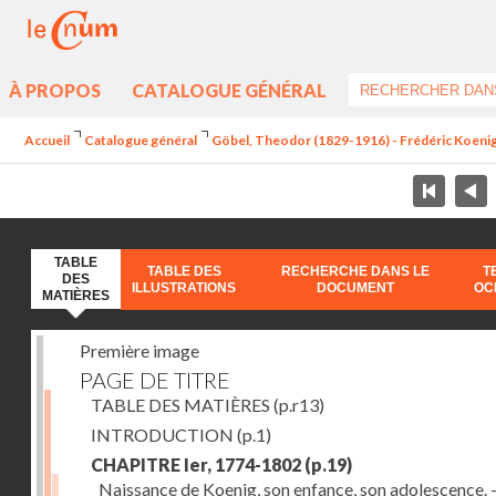
À PROPOS
CATALOGUE GÉNÉRAL
Accueil
Catalogue général
Göbel, Theodor (1829-1916) - Frédéric Koenig 
TABLE
TABLE DES
RECHERCHE DANS LE
T
DES
ILLUSTRATIONS
DOCUMENT
OC
MATIÈRES
Première image
PAGE DE TITRE
TABLE DES MATIÈRES
(p.r13)
INTRODUCTION
(p.1)
CHAPITRE Ier, 1774-1802
(p.19)
Naissance de Koenig, son enfance, son adolescence. - 