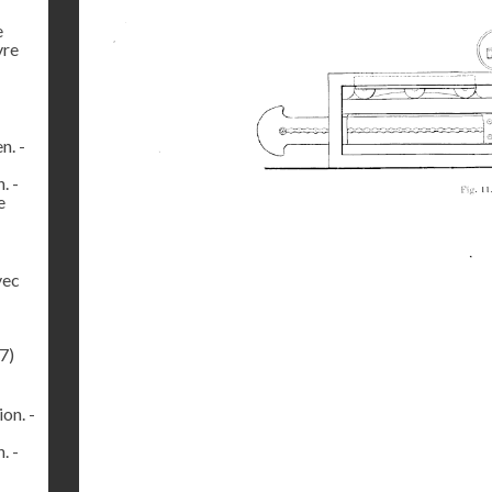
e
vre
n. -
. -
e
vec
7)
on. -
. -