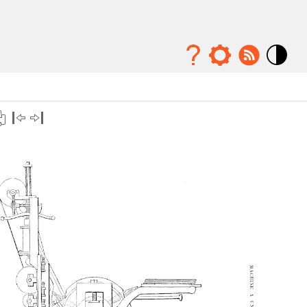
Mode
contraste
élévé