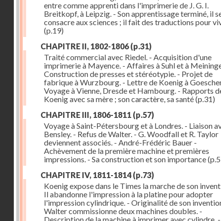
entre comme apprenti dans l'imprimerie de J. G. I.
Breitkopf, à Leipzig. - Son apprentissage terminé, il s
consacre aux sciences ; il fait des traductions pour vi
(p.19)
CHAPITRE II, 1802-1806
(p.31)
Traité commercial avec Riedel. - Acquisition d'une
imprimerie à Mayence. - Affaires à Suhl et à Meininge
Construction de presses et stéréotypie. - Projet de
fabrique à Wurzbourg. - Lettre de Koenig à Goeschen
Voyage à Vienne, Dresde et Hambourg. - Rapports d
Koenig avec sa mère ; son caractère, sa santé
(p.31)
CHAPITRE III, 1806-1811
(p.57)
Voyage à Saint-Pétersbourg et à Londres. - Liaison a
Bensley. - Refus de Walter. - G. Woodfall et R. Taylor
deviennent associés. - André-Frédéric Bauer -
Achèvement de la première machine et premières
impressions. - Sa construction et son importance
(p.5
CHAPITRE IV, 1811-1814
(p.73)
Koenig expose dans le Times la marche de son inventi
Il abandonne l'impression à la platine pour adopter
l'impression cylindrique. - Originalité de son invention
Walter commissionne deux machines doubles. -
Description de la machine à imprimer avec cylindre. -