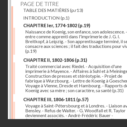
PAGE DE TITRE
TABLE DES MATIÈRES
(p.r13)
INTRODUCTION
(p.1)
CHAPITRE Ier, 1774-1802
(p.19)
Naissance de Koenig, son enfance, son adolescence. - 
entre comme apprenti dans l'imprimerie de J. G. I.
Breitkopf, à Leipzig. - Son apprentissage terminé, il s
consacre aux sciences ; il fait des traductions pour vi
(p.19)
CHAPITRE II, 1802-1806
(p.31)
Traité commercial avec Riedel. - Acquisition d'une
imprimerie à Mayence. - Affaires à Suhl et à Meininge
Construction de presses et stéréotypie. - Projet de
fabrique à Wurzbourg. - Lettre de Koenig à Goeschen
Voyage à Vienne, Dresde et Hambourg. - Rapports d
Koenig avec sa mère ; son caractère, sa santé
(p.31)
CHAPITRE III, 1806-1811
(p.57)
Voyage à Saint-Pétersbourg et à Londres. - Liaison a
Bensley. - Refus de Walter. - G. Woodfall et R. Taylor
deviennent associés. - André-Frédéric Bauer -
Achèvement de la première machine et premières
Droits réservés - CNAM
impressions. - Sa construction et son importance
(p.5