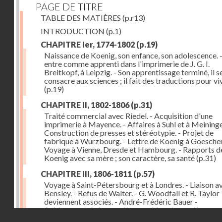
PAGE DE TITRE
TABLE DES MATIÈRES
(p.r13)
INTRODUCTION
(p.1)
CHAPITRE Ier, 1774-1802
(p.19)
Naissance de Koenig, son enfance, son adolescence. - 
entre comme apprenti dans l'imprimerie de J. G. I.
Breitkopf, à Leipzig. - Son apprentissage terminé, il s
consacre aux sciences ; il fait des traductions pour vi
(p.19)
CHAPITRE II, 1802-1806
(p.31)
Traité commercial avec Riedel. - Acquisition d'une
imprimerie à Mayence. - Affaires à Suhl et à Meininge
Construction de presses et stéréotypie. - Projet de
fabrique à Wurzbourg. - Lettre de Koenig à Goeschen
Voyage à Vienne, Dresde et Hambourg. - Rapports d
Koenig avec sa mère ; son caractère, sa santé
(p.31)
CHAPITRE III, 1806-1811
(p.57)
Voyage à Saint-Pétersbourg et à Londres. - Liaison a
Bensley. - Refus de Walter. - G. Woodfall et R. Taylor
deviennent associés. - André-Frédéric Bauer -
Achèvement de la première machine et premières
Droits réservés - CNAM
impressions. - Sa construction et son importance
(p.5